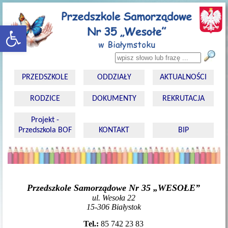
rozwiń/zwiń panel
Wyszukiwarka
PRZEDSZKOLE
ODDZIAŁY
AKTUALNOŚCI
RODZICE
DOKUMENTY
REKRUTACJA
Projekt -
Przedszkola BOF
KONTAKT
BIP
Przedszkole Samorządowe Nr 35 „WESOŁE”
ul. Wesoła 22
15-306 Białystok
Tel.:
85 742 23 83