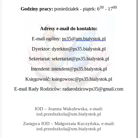
30
00
Godziny pracy:
poniedziałek - piątek: 6
- 17
Adresy e-mail do kontaktu:
E-mail ogólny:
ps35@um.bialystok.pl
Dyrektor: dyrektor@ps35.bialystok.pl
Sekretariat: sekretariat@ps35.bialystok.pl
Intendent: intendent@ps35.bialystok.pl
Księgowość: ksiegowosc@ps35.bialystok.pl
E-mail Rady Rodziców: radarodzicowps35@gmail.com
IOD – Joanna Wakulewska, e-mail:
iod.przedszkola@um.bialystok.pl
Zastępca IOD – Małgorzata Kuczyńska, e-mail:
iod.przedszkola@um.bialystok.pl