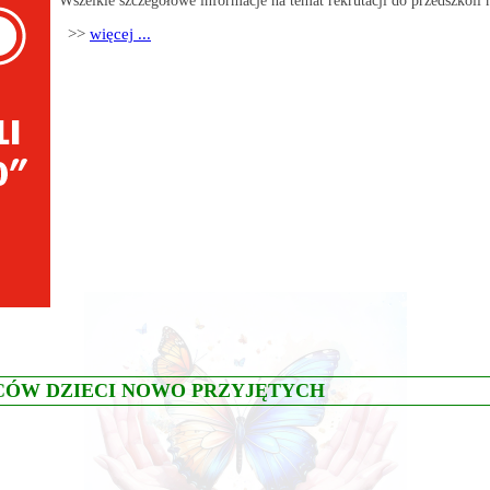
Wszelkie szczegółowe informacje na temat rekrutacji do przedszkoli 
>>
więcej ...
CÓW DZIECI NOWO PRZYJĘTYCH