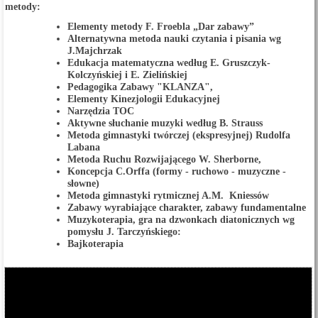
metody:
Elementy metody F. Froebla „Dar zabawy”
Alternatywna metoda nauki czytania i pisania wg
J.Majchrzak
Edukacja matematyczna według E. Gruszczyk-
Kolczyńskiej i E. Zielińskiej
Pedagogika Zabawy "KLANZA",
Elementy Kinezjologii Edukacyjnej
Narzędzia TOC
Aktywne słuchanie muzyki według B. Strauss
Metoda gimnastyki twórczej (ekspresyjnej) Rudolfa
Labana
Metoda Ruchu Rozwijającego W. Sherborne,
Koncepcja C.Orffa (formy - ruchowo - muzyczne -
słowne)
Metoda gimnastyki rytmicznej A.M. Kniessów
Zabawy wyrabiające charakter, zabawy fundamentalne
Muzykoterapia, gra na dzwonkach diatonicznych wg
pomysłu J. Tarczyńskiego:
Bajkoterapia