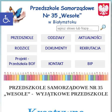
rozwiń/zwiń panel
Wyszukiwarka
PRZEDSZKOLE
ODDZIAŁY
AKTUALNOŚCI
RODZICE
DOKUMENTY
REKRUTACJA
Projekt -
Przedszkola BOF
KONTAKT
BIP
P
RZEDSZKOLE SAMORZĄDOWE NR 35
„WESOŁE” - WYJĄTKOWE PRZEDSZKOLE