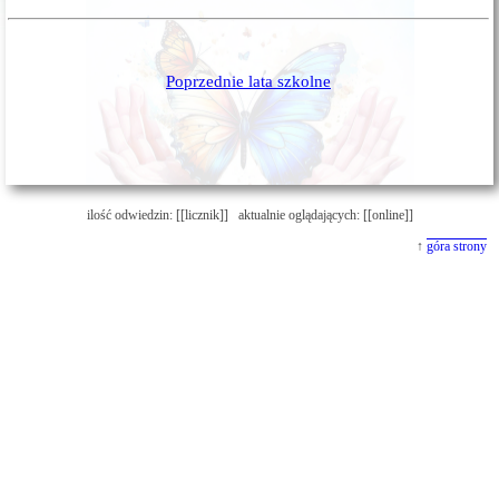
Poprzednie lata szkolne
ilość odwiedzin: [[licznik]] aktualnie oglądających: [[online]]
↑
góra strony