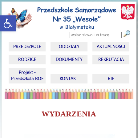
rozwiń/zwiń panel
Wyszukiwarka
PRZEDSZKOLE
ODDZIAŁY
AKTUALNOŚCI
RODZICE
DOKUMENTY
REKRUTACJA
Projekt -
Przedszkola BOF
KONTAKT
BIP
WYDARZENIA